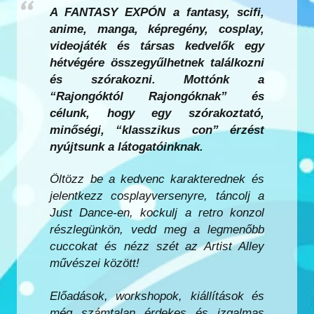
A FANTASY EXPÓN a fantasy, scifi,
anime, manga, képregény, cosplay,
videojáték és társas kedvelők egy
hétvégére összegyűlhetnek találkozni
és szórakozni. Mottónk a
“Rajongóktól Rajongóknak” és
célunk, hogy egy szórakoztató,
minőségi, “klasszikus con” érzést
nyújtsunk a látogatóinknak.
Öltözz be a kedvenc karakterednek és
jelentkezz cosplayversenyre, táncolj a
Just Dance-en, kockulj a retro konzol
részlegünkön, vedd meg a legmenőbb
cuccokat és nézz szét az Artist Alley
művészei között!
Előadások, workshopok, kiállítások és
még számtalan érdekes és izgalmas