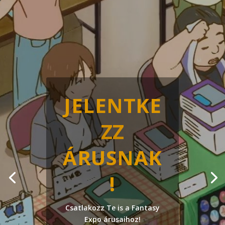
JELENTKE
ZZ
ÁRUSNAK
!
Csatlakozz Te is a Fantasy
Expo árusaihoz!