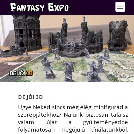
DE JÓ! 3D
Ugye Neked sincs még elég minifgurád a
szerepjátékhoz? Nálunk biztosan találsz
valami újat a gyűjteményedbe
folyamatosan megújulú kínálatunkból.