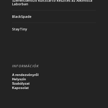
Szerencsehozó kulcstartó készítés az Alkimista
Laborban
BlackSpade
StayTiny
INFORMÁCIÓK
A rendezvényről
Helyszín
Szabályzat
Kapcsolat