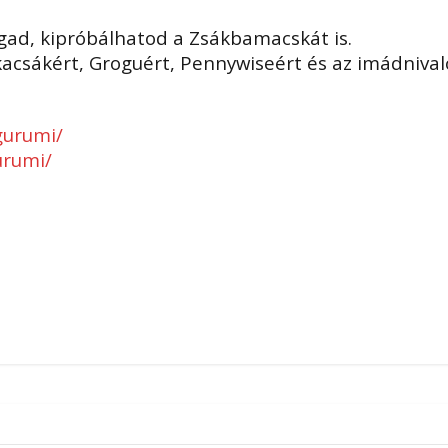
gad, kipróbálhatod a Zsákbamacskát is.
kacsákért, Groguért, Pennywiseért és az imádnivaló
gurumi/
urumi/