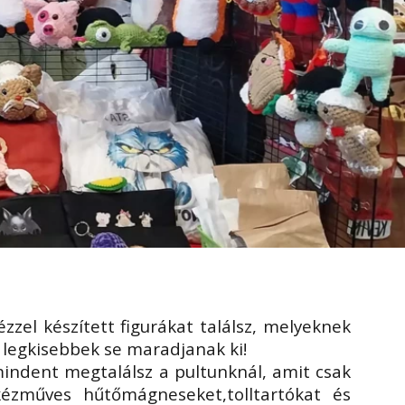
zzel készített figurákat találsz, melyeknek
a legkisebbek se maradjanak ki!
mindent megtalálsz a pultunknál, amit csak
kézműves hűtőmágneseket,tolltartókat és