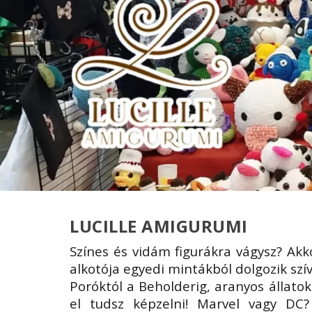
LUCILLE AMIGURUMI
Színes és vidám figurákra vágysz? Akko
alkotója egyedi mintákból dolgozik szí
Poróktól a Beholderig, aranyos állato
el tudsz képzelni! Marvel vagy DC?