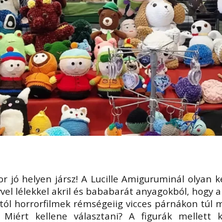
r jó helyen jársz! A Lucille Amiguruminál olyan ké
vvel lélekkel akril és bababarát anyagokból, hogy 
któl horrorfilmek rémségeiig vicces párnákon túl 
 Miért kellene választani? A figurák mellett 