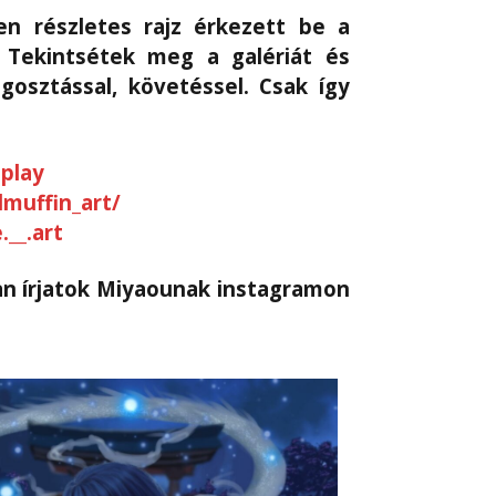
n részletes rajz érkezett be a
 Tekintsétek meg a galériát és
osztással, követéssel. Csak így
play
muffin_art/
__.art
an írjatok Miyaounak instagramon