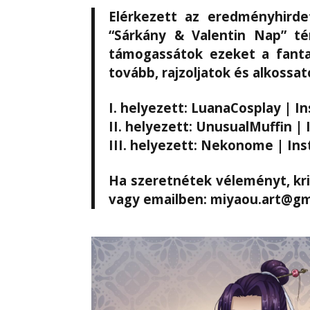
Elérkezett az eredményhirde
“Sárkány & Valentin Nap” té
támogassátok ezeket a fanta
tovább, rajzoljatok és alkossa
I. helyezett: LuanaCosplay | I
II. helyezett: UnusualMuffin |
III. helyezett: Nekonome | In
Ha szeretnétek véleményt, kri
vagy emailben: miyaou.art@gm