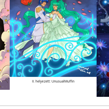
II. helyezett: UnusualMuffin