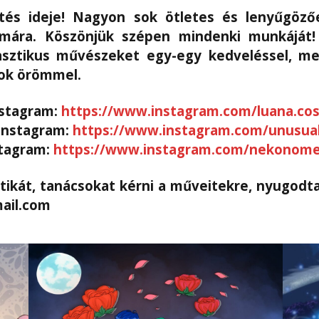
tés ideje! Nagyon sok ötletes és lenyűgözőe
mára. Köszönjük szépen mindenki munkáját!
sztikus művészeket egy-egy kedveléssel, meg
tok örömmel.
nstagram:
https://www.instagram.com/luana.cos
 Instagram:
https://www.instagram.com/unusual
stagram:
https://www.instagram.com/nekonome.
tikát, tanácsokat kérni a műveitekre, nyugodt
ail.com