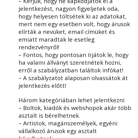
– Kérjük, hogy ne kapkodjátok el a
jelentkezést, nagyon figyeljetek oda,
hogy helyesen töltsétek ki az adatokat,
mert nem egy esetben volt, hogy árusok
elírták a nevüket, email címüket és
emiatt maradtak le esetleg
rendezvényről!
– Fontos, hogy pontosan írjátok le, hogy
ha valami állványt szeretnétek hozni,
erről a szabályzatban találtok infókat!
– A szabályzatot alaposan olvassátok át
jelentkezés előtt!
Három kategóriában lehet jelentkezni
– Boltok, kiadók és webshopok akár több
asztalt is bérelhetnek.
– Artistok, magánszemélyek, egyéni
vállalkozó árusok egy asztalt